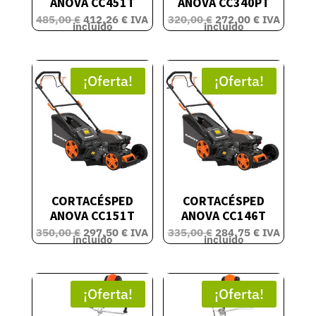
ANOVA CC451T
ANOVA CC340PT
El
El
El
El
485,00
€
412,26
€
IVA
320,00
€
272,00
€
IVA
precio
precio
precio
precio
incluido
incluido
original
actual
original
actual
era:
es:
era:
es:
485,00 €.
412,26 €.
320,00 €.
272,00 €.
¡Oferta!
¡Oferta!
CORTACÉSPED
CORTACÉSPED
ANOVA CC151T
ANOVA CC146T
El
El
El
El
350,00
€
297,50
€
IVA
335,00
€
284,75
€
IVA
precio
precio
precio
precio
incluido
incluido
original
actual
original
actual
era:
es:
era:
es:
350,00 €.
297,50 €.
335,00 €.
284,75 €.
¡Oferta!
¡Oferta!