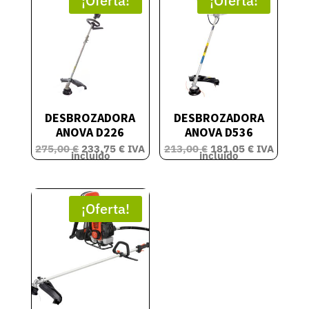
¡Oferta!
¡Oferta!
DESBROZADORA
DESBROZADORA
ANOVA D226
ANOVA D536
El
El
El
El
275,00
€
233,75
€
IVA
213,00
€
181,05
€
IVA
precio
precio
precio
precio
incluido
incluido
original
actual
original
actual
era:
es:
era:
es:
275,00 €.
233,75 €.
213,00 €.
181,05 €.
¡Oferta!