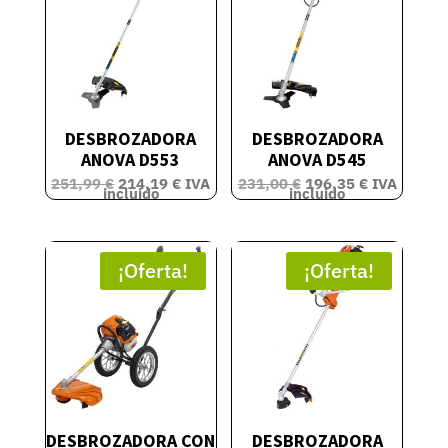
DESBROZADORA
DESBROZADORA
ANOVA D553
ANOVA D545
El
El
El
El
251,99
€
214,19
€
IVA
231,00
€
196,35
€
IVA
precio
precio
precio
precio
incluido
incluido
original
actual
original
actual
era:
es:
era:
es:
251,99 €.
214,19 €.
231,00 €.
196,35 €.
¡Oferta!
¡Oferta!
DESBROZADORA CON
DESBROZADORA