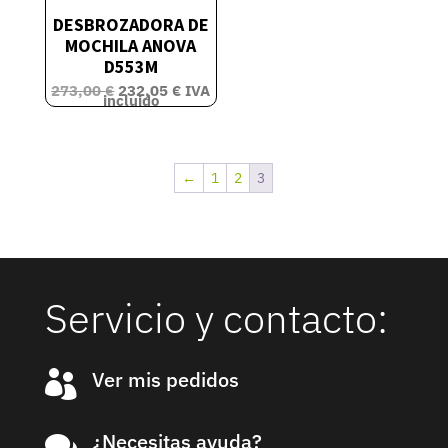
DESBROZADORA DE
MOCHILA ANOVA
D553M
El
El
273,00
€
232,05
€
IVA
precio
precio
incluido
original
actual
era:
es:
273,00 €.
232,05 €.
←
1
2
3
Servicio y contacto:
Ver mis pedidos

¿Necesitas ayuda?
