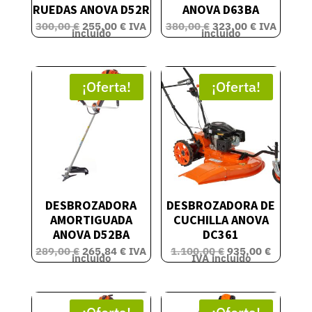
RUEDAS ANOVA D52R
ANOVA D63BA
El
El
El
El
300,00
€
255,00
€
IVA
380,00
€
323,00
€
IVA
precio
precio
precio
precio
incluido
incluido
original
actual
original
actual
era:
es:
era:
es:
300,00 €.
255,00 €.
380,00 €.
323,00 €.
¡Oferta!
¡Oferta!
DESBROZADORA
DESBROZADORA DE
AMORTIGUADA
CUCHILLA ANOVA
ANOVA D52BA
DC361
El
El
El
El
289,00
€
265,84
€
IVA
1.100,00
€
935,00
€
precio
precio
precio
precio
incluido
IVA incluido
original
actual
original
actual
era:
es:
era:
es:
289,00 €.
265,84 €.
1.100,00 €.
935,00 